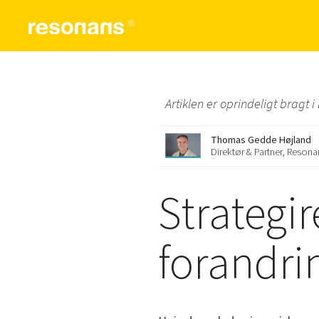
Artiklen er oprindeligt bragt i
Thomas Gedde Højland
Direktør & Partner, Resona
Strategir
forandri