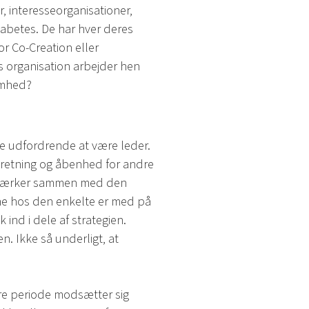
 interesseorganisationer,
diabetes. De har hver deres
r Co-Creation eller
s organisation arbejder hen
omhed?
ere udfordrende at være leder.
k retning og åbenhed for andre
jlemærker sammen med den
ene hos den enkelte er med på
ind i dele af strategien.
n. Ikke så underligt, at
re periode modsætter sig