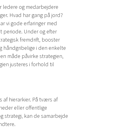
or ledere og medarbejdere
nger. Hvad har gang på jord?
ar vi gode erfaringer med
t periode. Under og efter
rategisk fremdrift, booster
g håndgribelige i den enkelte
den måde påvirke strategien,
ien justeres i forhold til
af hierarkier. På tværs af
heder eller offentlige
og strategi, kan de samarbejde
ndtere.