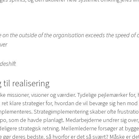
on the outside of the organisation exceeds the speed of c
ver
deshift
til realisering
missioner, visioner og værdier. Tydelige pejlemærker for, h
et klare strategier for, hvordan de vil bevæge sig hen mod v
 implementeres. Strategiimplementering skaber ofte frustrati
empo, som de havde planlagt. Medarbejderne undrer sig over
eligere strategisk retning. Mellemlederne forsøger at bygge
le gør deres bedste, så hvorfor er det så svært? Måske er d