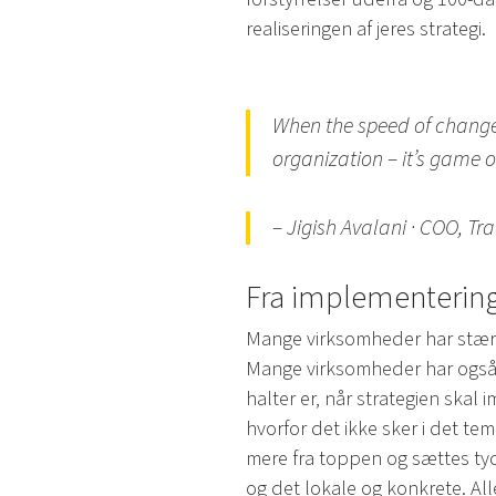
realiseringen af jeres strategi.
When the speed of change 
organization – it’s game o
– Jigish Avalani · COO, Tra
Fra implementering 
Mange virksomheder har stærke 
Mange virksomheder har også r
halter er, når strategien skal
hvorfor det ikke sker i det t
mere fra toppen og sættes tyd
og det lokale og konkrete. Al