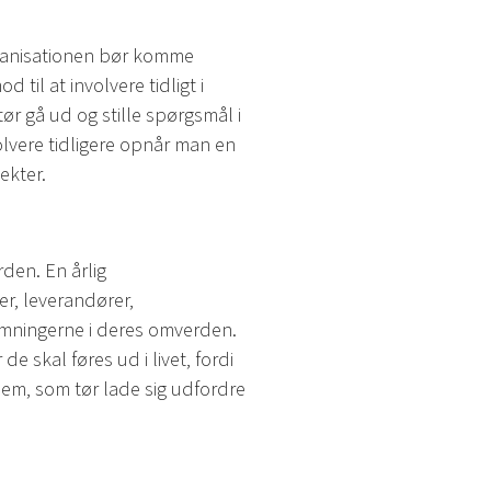
rganisationen bør komme
d til at involvere tidligt i
ør gå ud og stille spørgsmål i
olvere tidligere opnår man en
ekter.
den. En årlig
r, leverandører,
ømningerne i deres omverden.
e skal føres ud i livet, fordi
dem, som tør lade sig udfordre