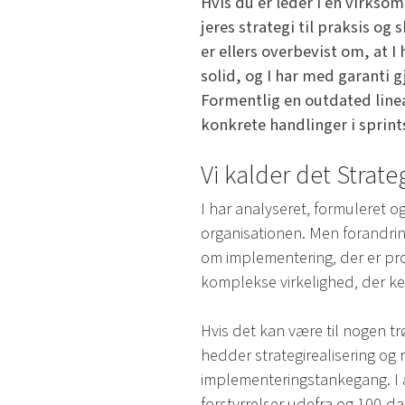
Hvis du er leder i en virkso
jeres strategi til praksis o
er ellers overbevist om, at 
solid, og I har med garanti g
Formentlig en outdated line
konkrete handlinger i sprint
Vi kalder det Strate
I har analyseret, formuleret 
organisationen. Men forandrin
om implementering, der er pro
komplekse virkelighed, der ke
Hvis det kan være til nogen trø
hedder strategirealisering og 
implementeringstankegang. I a
forstyrrelser udefra og 100-d