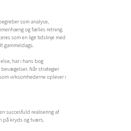
 begreber som analyse,
ammenhæng og fælles retning.
teres som en lige tidslinje med
talt gammeldags.
lse, har i hans bog
e bevægelser. Når strategier
t, som virksomhederne oplever i
en succesfuld realisering af
en på kryds og tværs.