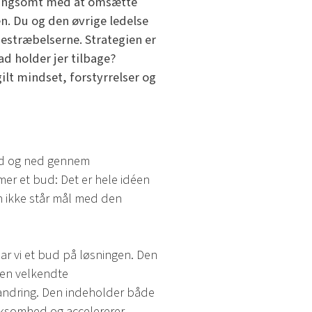
r langsomt med at omsætte
n. Du og den øvrige ledelse
bestræbelserne. Strategien er
ad holder jer tilbage?
lt mindset, forstyrrelser og
 Ud og ned gennem
mer et bud: Det er hele idéen
en ikke står mål med den
 har vi et bud på løsningen. Den
 den velkendte
orandring. Den indeholder både
irksomhed og accelererer