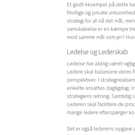
Et godt eksempel på dette ka
frivillige og private virksomh
strategi for at nå det mål, m
samskabelse er en kæmpe trend
mod samme mål som jer? Hvord
Ledelse og Lederskab
Ledelse har aldrig været vigti
Ledere skal balancere deres f
perspektiver. I strategireal
enkelte ansattes dagligdag. I
strategiens retning. Samtidig 
Lederen skal facilitere de pro
mange ledere efterspørger ko
Det er også lederens opgave 