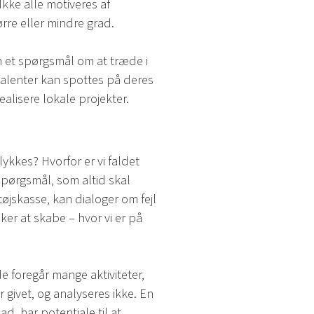
kke alle motiveres af
ørre eller mindre grad.
 et spørgsmål om at træde i
rtalenter kan spottes på deres
ealisere lokale projekter.
ykkes? Hvorfor er vi faldet
spørgsmål, som altid skal
øjskasse, kan dialoger om fejl
ker at skabe – hvor vi er på
de foregår mange aktiviteter,
r givet, og analyseres ikke. En
d, har potentiale til at