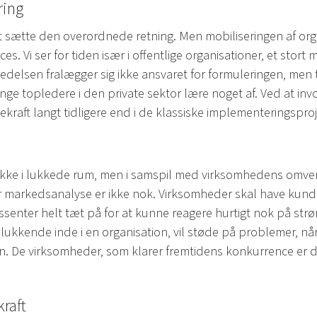
ring
t sætte den overordnede retning. Men mobiliseringen af o
s. Vi ser for tiden især i offentlige organisationer, et stort mo
ledelsen fralægger sig ikke ansvaret for formuleringen, men t
ge topledere i den private sektor lære noget af. Ved at inv
ekraft langt tidligere end i de klassiske implementeringsproj
ikke i lukkede rum, men i samspil med virksomhedens omver
r markedsanalyse er ikke nok. Virksomheder skal have kunde
senter helt tæt på for at kunne reagere hurtigt nok på str
ukkende inde i en organisation, vil støde på problemer, når d
ngen. De virksomheder, som klarer fremtidens konkurrence er 
raft