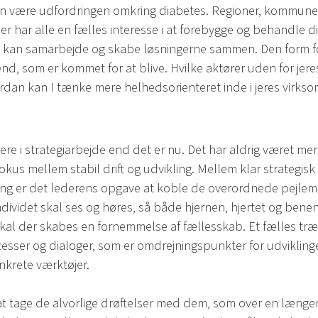
n være udfordringen omkring diabetes. Regioner, kommuner,
eder har alle en fælles interesse i at forebygge og behandle 
en kan samarbejde og skabe løsningerne sammen. Den form fo
, som er kommet for at blive. Hvilke aktører uden for jere
an kan I tænke mere helhedsorienteret inde i jeres virks
gere i strategiarbejde end det er nu. Det har aldrig været m
okus mellem stabil drift og udvikling. Mellem klar strategis
isering er det lederens opgave at koble de overordnede pe
ndividet skal ses og høres, så både hjernen, hjertet og ben
skal der skabes en fornemmelse af fællesskab. Et fælles træk 
cesser og dialoger, som er omdrejningspunkter for udviklinge
nkrete værktøjer.
at tage de alvorlige drøftelser med dem, som over en længe