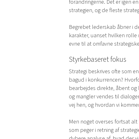
forandringerne. Det er igen e
strategien, og de fleste strate
Begrebet lederskab åbner i d
karakter, uanset hvilken rolle
evne til at omfavne strategisk
Styrkebaseret fokus
Strategi beskrives ofte som en
bagud i konkurrencen? Hvorfor
bearbejdes direkte, åbent og 
og mangler vendes til dialoger
vej hen, og hvordan vi kommer
Men noget overses fortsat alt f
som peger i retning af strategi
dybere analyse af, hvad der vi