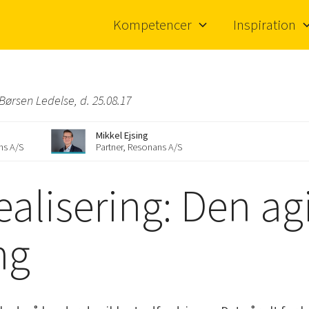
Kompetencer
Inspiration
 Børsen Ledelse, d. 25.08.17
Mikkel Ejsing
ns A/S
Partner, Resonans A/S
ealisering: Den agil
ng