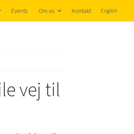
Events
Om os
Kontakt
English
e vej til