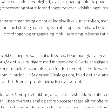
n balance mellem tydelighed, nysgerrighed og tålmodighed. I
giprocesser og større forandringer betyder udskiftninger i st
enne sammenhæng op for at ledelse ikke kun er rollen, men
 man har. I strategirealisering kan alle tage lederskab. Lede
e udfordringer, og engagere og mobilisere omgivelserne i at r
 række mangler, som skal udbedres. Hvad mangler vi for at l
 går det ikke hurtigere med innovationen? Dette er vigtige 
konstruktivt. Med simple greb fra den styrkebaserede værkt
 om, hvordan vi når derhen? Dialoger om, hvad det er vi øns
 dertil? Uden at problemerne fejes af bordet.
or ofte. Nemlig det faktum, at der i de fleste tilfælde allere
en. Disse oversete små og store succeser tages alt for ofte fo
rker, og hvordan dette kan styrkes i bevægelsen videre frema