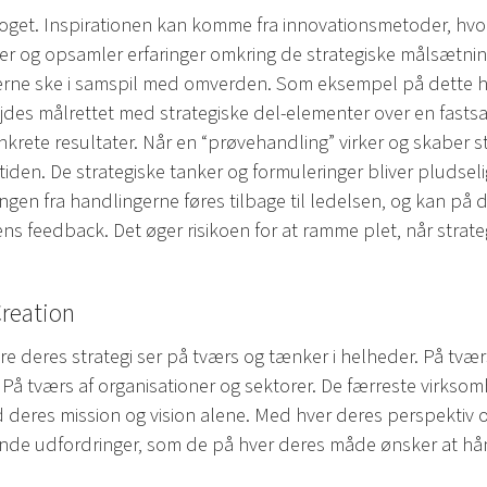
 noget. Inspirationen kan komme fra innovationsmetoder, hv
ter og opsamler erfaringer omkring de strategiske målsætni
gerne ske i samspil med omverden. Som eksempel på dette h
ejdes målrettet med strategiske del-elementer over en fastsa
rete resultater. Når en “prøvehandling” virker og skaber st
iden. De strategiske tanker og formuleringer bliver pludseli
ngen fra handlingerne føres tilbage til ledelsen, og kan på 
nens feedback. Det øger risikoen for at ramme plet, når strateg
Creation
e deres strategi ser på tværs og tænker i helheder. På tværs 
. På tværs af organisationer og sektorer. De færreste virksom
 deres mission og vision alene. Med hver deres perspektiv 
nde udfordringer, som de på hver deres måde ønsker at hå