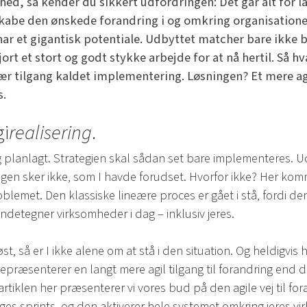
mhed, så kender du sikkert udfordringen: Det går alt fo
g skabe den ønskede forandring i og omkring organisatione
I har et gigantisk potentiale. Udbyttet matcher bare ikke 
jort et stort og godt stykke arbejde for at nå hertil. Så hv
ær tilgang kaldet implementering. Løsningen? Et mere agi
s.
gi
realisering
.
og planlagt. Strategien skal sådan set bare implementeres.
gen sker ikke, som I havde forudset. Hvorfor ikke? Her kom
blemet. Den klassiske lineære proces er gået i stå, fordi d
ndetegner virksomheder i dag – inklusiv jeres.
st, så er I ikke alene om at stå i den situation. Og heldigvis
repræsenterer en langt mere agil tilgang til forandring end
rtiklen her præsenterer vi vores bud på den agile vej til f
ages sprints, og den aktiverer hele systemet omkring jeres v