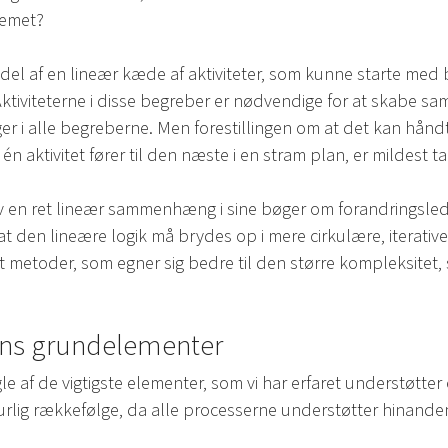
lemet?
del af en lineær kæde af aktiviteter, som kunne starte med
ktiviteterne i disse begreber er nødvendige for at skabe s
ger i alle begreberne. Men forestillingen om at det kan hånd
én aktivitet fører til den næste i en stram plan, er mildest 
v en ret lineær sammenhæng i sine bøger om forandringslede
 at den lineære logik må brydes op i mere cirkulære, iterativ
det metoder, som egner sig bedre til den større kompleksite
gens grundelementer
le af de vigtigste elementer, som vi har erfaret understøtter 
aturlig rækkefølge, da alle processerne understøtter hinand