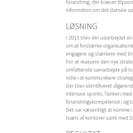
forandring, der kræver tilpasni
information om det danske s
LØSNING
I 2015 blev der udarbejdet en 
om at forstærke organisatione
engagere sig stærkere med br
For at realisere den nye strat
omfattende samarbejde på tvær
rolle i at kommunikere strateg
Der blev identificeret afgøren
intensive sprints. Tanken med 
forandringskompetence i og t
Det var væsentligt at komme 
tværs af kontorer samt med Da