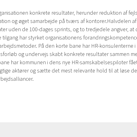
isationen konkrete resultater, herunder reduktion af fejls
tion og øget samarbejde på tværs af kontorer.Halvdelen af
ater uden de 100-dages sprints, og to tredjedele angiver, a
 tilgang har styrket organisationens forandringskompetence 
rbejdsmetoder. På den korte bane har HR-konsulenterne 
lsesforløb og undervejs skabt konkrete resultater sammen 
 bane har kommunen i dens nye HR-samskabelsespiloter fået
gtige aktører og sætte det mest relevante hold til at løse de
ejdsalliancer.