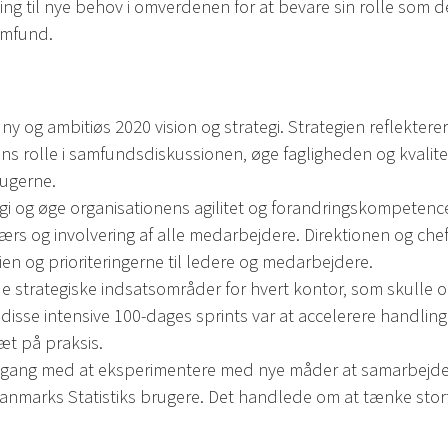
ng til nye behov i omverdenen for at bevare sin rolle som den 
amfund.
ny og ambitiøs 2020 vision og strategi. Strategien reflekte
ns rolle i samfundsdiskussionen, øge fagligheden og kvalitet
ugerne.
egi og øge organisationens agilitet og forandringskompetenc
s og involvering af alle medarbejdere. Direktionen og chefn
ien og prioriteringerne til ledere og medarbejdere.
de strategiske indsatsområder for hvert kontor, som skulle 
disse intensive 100-dages sprints var at accelerere handling 
æt på praksis.
i gang med at eksperimentere med nye måder at samarbejde 
nmarks Statistiks brugere. Det handlede om at tænke stort