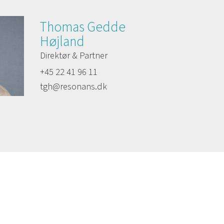
Thomas Gedde
Højland
Direktør & Partner
+45 22 41 96 11
tgh@resonans.dk