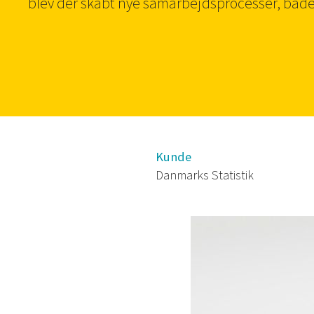
blev der skabt nye samarbejdsprocesser, både
Kunde
Danmarks Statistik