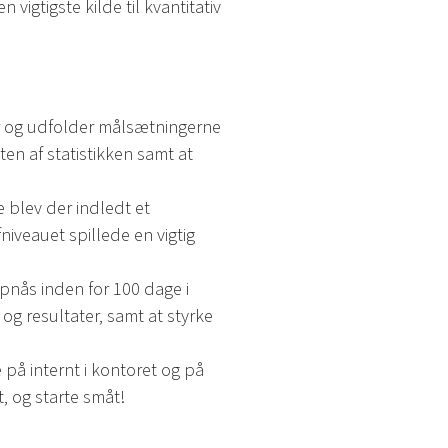
vigtigste kilde til kvantitativ
rer og udfolder målsætningerne
en af statistikken samt at
e blev der indledt et
iveauet spillede en vigtig
opnås inden for 100 dage i
og resultater, samt at styrke
på internt i kontoret og på
, og starte småt!