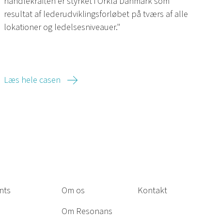
handlekraften er styrket i Orkla Danmark som
resultat af lederudviklingsforløbet på tværs af alle
lokationer og ledelsesniveauer."
Læs hele casen
nts
Om os
Kontakt
Om Resonans