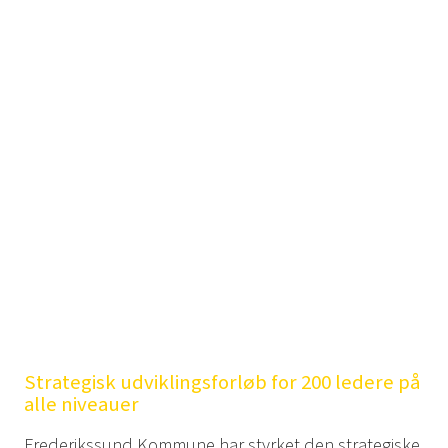
Strategisk udviklingsforløb for 200 ledere på
alle niveauer
Frederikssund Kommune har styrket den strategiske