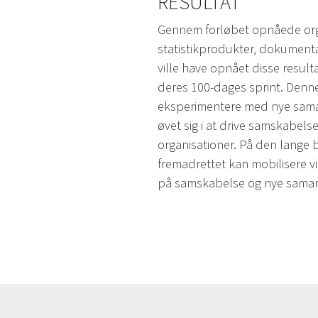
RESULTAT
Gennem forløbet opnåede organ
statistikprodukter, dokumenta
ville have opnået disse result
deres 100-dages sprint. Denne
eksperimentere med nye sama
øvet sig i at drive samskabe
organisationer. På den lange
fremadrettet kan mobilisere vi
på samskabelse og nye samarb