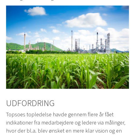
UDFORDRING
Topsoes topledelse havde gennem flere år fået
indikationer fra medarbejdere og ledere via målinger,
hvor der bl.a. blev ønsket en mere klar vision og en