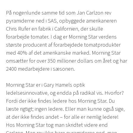
På nogenlunde samme tid som Jan Carlzon rev
pyramiderne ned i SAS, opbyggede amerikaneren
Chris Rufer en fabrik i Californien, der skulle
forarbejde tomater. I dag er Morning Star verdens
største producent af forarbejdede tomatprodukter
med 40% af det amerikanske marked. Morning Star
omsætter for over 350 millioner dollars om året og har
2400 medarbejdere i sæsonen.
Morning Star er i Gary Hamels optik
ledelsesinnovative, og endda på radikal vis. Hvorfor?
Fordi der ikke findes ledere hos Morning Star. Du
læste rigtigt; ingen ledere. Eller man kunne også sige,
at der ikke findes andet – for alle er nemlig ledere!
Hos Morning Star tog man skridtet videre end
Carlzon. Man rev ikke bare pyramiderne ned, man