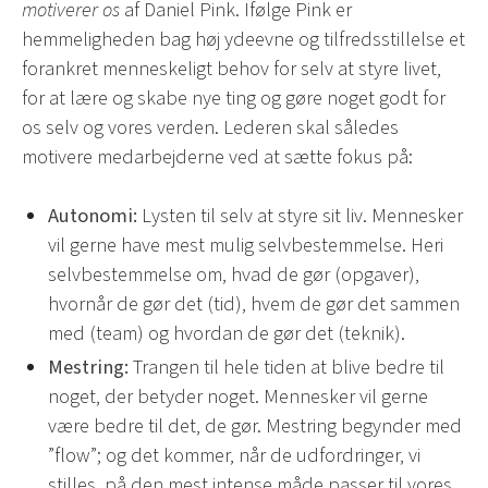
motiverer os
af Daniel Pink. Ifølge Pink er
hemmeligheden bag høj ydeevne og tilfredsstillelse et
forankret menneskeligt behov for selv at styre livet,
for at lære og skabe nye ting og gøre noget godt for
os selv og vores verden. Lederen skal således
motivere medarbejderne ved at sætte fokus på:
Autonomi:
Lysten til selv at styre sit liv. Mennesker
vil gerne have mest mulig selvbestemmelse. Heri
selvbestemmelse om, hvad de gør (opgaver),
hvornår de gør det (tid), hvem de gør det sammen
med (team) og hvordan de gør det (teknik).
Mestring:
Trangen til hele tiden at blive bedre til
noget, der betyder noget. Mennesker vil gerne
være bedre til det, de gør. Mestring begynder med
”flow”; og det kommer, når de udfordringer, vi
stilles, på den mest intense måde passer til vores