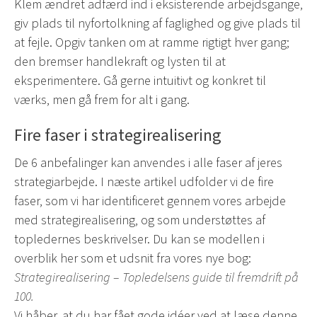
Klem ændret adfærd ind i eksisterende arbejdsgange,
giv plads til nyfortolkning af faglighed og give plads til
at fejle. Opgiv tanken om at ramme rigtigt hver gang;
den bremser handlekraft og lysten til at
eksperimentere. Gå gerne intuitivt og konkret til
værks, men gå frem for alt i gang.
Fire faser i strategirealisering
De 6 anbefalinger kan anvendes i alle faser af jeres
strategiarbejde. I næste artikel udfolder vi de fire
faser, som vi har identificeret gennem vores arbejde
med strategirealisering, og som understøttes af
topledernes beskrivelser. Du kan se modellen i
overblik her som et udsnit fra vores nye bog:
Strategirealisering – Topledelsens guide til fremdrift på
100
.
Vi håber, at du har fået gode idéer ved at læse denne